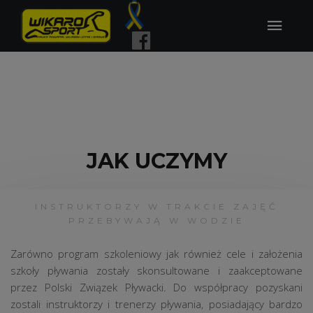
JAK UCZYMY
INSTRUKTORZY W TRAKCIE ZAJĘĆ
PRZEBYWAJĄ W WODZIE
Zarówno program szkoleniowy jak również cele i założenia
szkoły pływania zostały skonsultowane i zaakceptowane
przez Polski Związek Pływacki. Do współpracy pozyskani
zostali instruktorzy i trenerzy pływania, posiadający bardzo