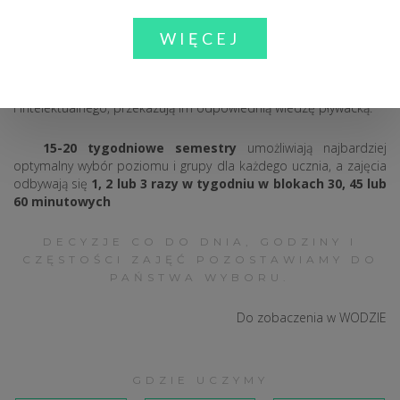
Chcemy, aby uczniowie naszej szkoły osiągali optymalne wyniki
WIĘCEJ
w możliwie najkrótszym dla siebie czasie. Dla osiągnięcia tego
celu instruktorzy są w stałym kontakcie z uczniami w czasie nauki
i dostosowują środki do poziomu ich rozwoju fizycznego
i intelektualnego, przekazują im odpowiednią wiedzę pływacką.
15-20 tygodniowe semestry
umożliwiają najbardziej
optymalny wybór poziomu i grupy dla każdego ucznia, a zajęcia
odbywają się
1, 2 lub 3 razy w tygodniu w blokach 30, 45 lub
60 minutowych
DECYZJE CO DO DNIA, GODZINY I
CZĘSTOŚCI ZAJĘĆ POZOSTAWIAMY DO
PAŃSTWA WYBORU.
Do zobaczenia w WODZIE
GDZIE UCZYMY